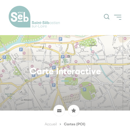
Accueil
Découvrir la ville
Grands projets
Carte Interactive
Actualités
Espace Citoyens
Nos grands
(Guichetnumerik)
évènements
Agenda
Cartes (POI)
Accueil