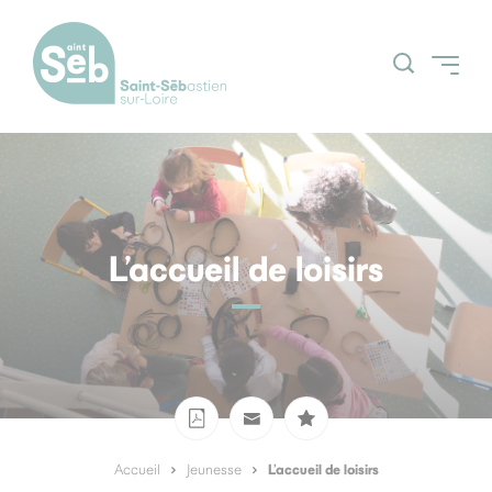
Accueil
Découvrir la ville
Grands projets
L’accueil de loisirs
Actualités
Espace Citoyens
Nos grands
(Guichetnumerik)
évènements
Agenda
Menus des centres de loisirs
L’accueil de loisirs
Accueil
Jeunesse