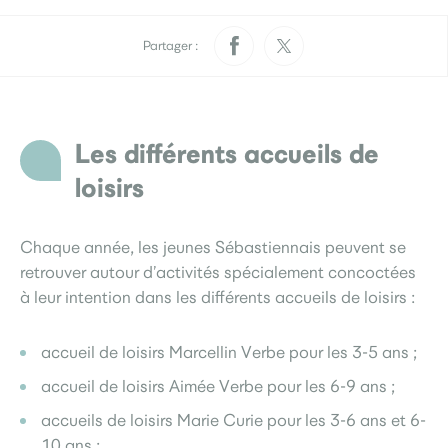
Pratique
Rendez-vous papiers
Élections
d’identité
Partager :
Quotidien
Les différents accueils de
Développement
Déchets
durable
loisirs
La Ville
Chaque année, les jeunes Sébastiennais peuvent se
retrouver autour d’activités spécialement concoctées
La restauration
Menus scolaires
L’accueil de loisirs
à leur intention dans les différents accueils de loisirs :
Culture
dans les ALSH et en séjours
accueil de loisirs Marcellin Verbe pour les 3-5 ans ;
accueil de loisirs Aimée Verbe pour les 6-9 ans ;
Je participe
Sourds et
accueils de loisirs Marie Curie pour les 3-6 ans et 6-
Saint-Seb’ le mag
malentendants
10 ans ;