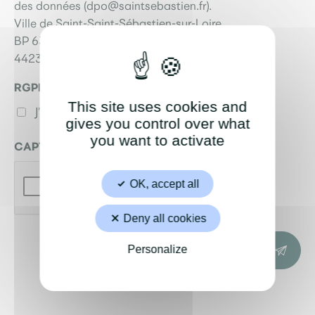
des données (dpo@saintsebastien.fr).
Ville de Saint-Saint-Sébastien-sur-Loire
BP 63329
44233 Saint-Sébastien-sur-Loire Cedex
RGPD
(Nécessaire)
This site uses cookies and
J’accepte la politique de confidentialité.
gives you control over what
you want to activate
CAPTCHA
OK, accept all
Deny all cookies
Envoyer votre message
Personalize