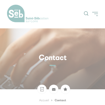
Accueil
Découvrir la ville
Grands projets
Contact
Actualités
Espace Citoyens
Nos grands
(Guichetnumerik)
évènements
Agenda
Contact
Accueil