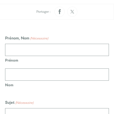
Pratique
Rendez-vous papiers
Élections
d’identité
Partager :
Quotidien
Prénom, Nom
(Nécessaire)
Développement
Déchets
durable
La Ville
Prénom
Menus scolaires
L’accueil de loisirs
Culture
Nom
Je participe
Sujet
(Nécessaire)
Sourds et
Saint-Seb’ le mag
malentendants