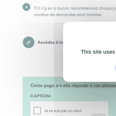
S’il n’y en a aucun, recommencez chaque jou
nombre de demandes sont traitées.
Accédez à la prise de rendez-vous
This site uses
Cette page a-t-elle répondu à vos attent
CAPTCHA