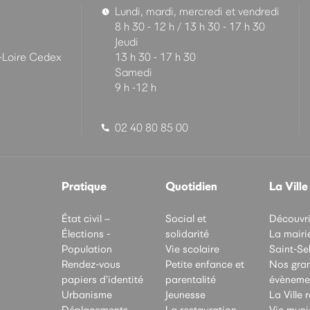
Lundi, mardi, mercredi et vendredi
8 h 30 - 12 h / 13 h 30 - 17 h 30
Jeudi
-Loire Cedex
13 h 30 - 17 h 30
Samedi
9 h -12 h
02 40 80 85 00
Pratique
Quotidien
La Ville
État civil –
Social et
Découvrir
Élections -
solidarité
La mairi
Population
Vie scolaire
Saint-Se
Rendez-vous
Petite enfance et
Nos gra
papiers d’identité
parentalité
évèneme
Urbanisme
Jeunesse
La Ville 