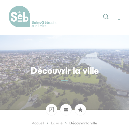
Accueil
Découvrir la ville
Grands projets
Découvrir la ville
Actualités
Espace Citoyens
Nos grands
(Guichetnumerik)
évènements
Agenda
Découvrir la ville
Accueil
La ville