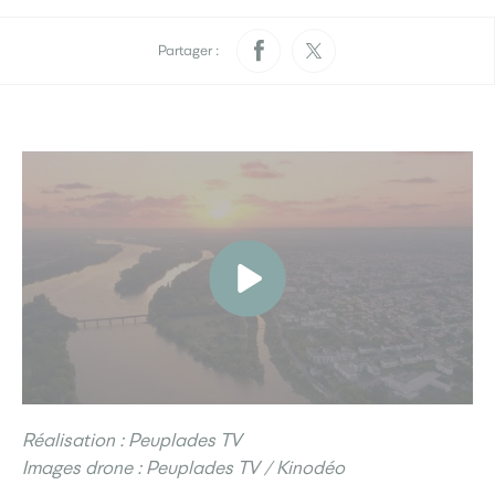
Pratique
Rendez-vous papiers
Élections
d’identité
Partager :
Quotidien
Développement
Déchets
durable
La Ville
Menus scolaires
L’accueil de loisirs
Culture
Je participe
Réalisation : Peuplades TV
Sourds et
Saint-Seb’ le mag
Images drone : Peuplades TV / Kinodéo
malentendants