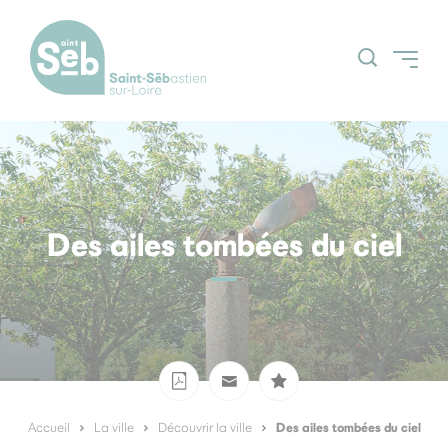
Accueil
Découvrir la ville
Grands projets
Des ailes tombées du ciel
Actualités
Espace Citoyens
Nos grands
(Guichetnumerik)
évènements
Agenda
Des ailes tombées du ciel
Accueil
La ville
Découvrir la ville