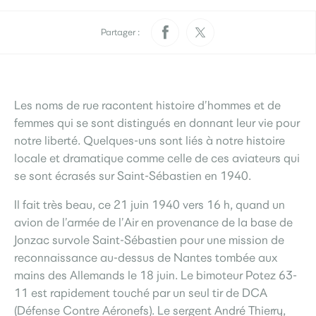
Pratique
Rendez-vous papiers
Élections
d’identité
Partager :
Quotidien
Les noms de rue racontent histoire d’hommes et de
Développement
Déchets
durable
femmes qui se sont distingués en donnant leur vie pour
notre liberté. Quelques-uns sont liés à notre histoire
La Ville
locale et dramatique comme celle de ces aviateurs qui
se sont écrasés sur Saint-Sébastien en 1940.
Il fait très beau, ce 21 juin 1940 vers 16 h, quand un
Menus scolaires
L’accueil de loisirs
Culture
avion de l’armée de l’Air en provenance de la base de
Jonzac survole Saint-Sébastien pour une mission de
reconnaissance au-dessus de Nantes tombée aux
mains des Allemands le 18 juin. Le bimoteur Potez 63-
Je participe
Sourds et
11 est rapidement touché par un seul tir de DCA
Saint-Seb’ le mag
malentendants
(Défense Contre Aéronefs). Le sergent André Thierry,