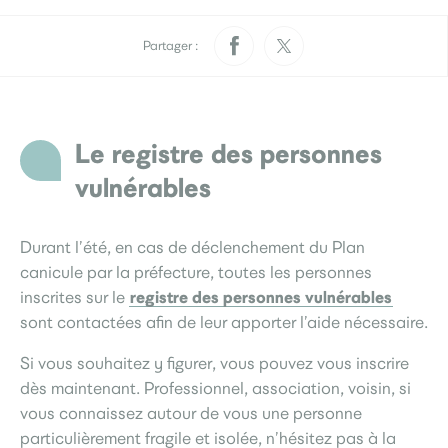
Pratique
Rendez-vous papiers
Élections
d’identité
Partager :
Quotidien
Le registre des personnes
Développement
Déchets
durable
vulnérables
La Ville
Durant l’été, en cas de déclenchement du Plan
canicule par la préfecture, toutes les personnes
Menus scolaires
L’accueil de loisirs
registre des personnes vulnérables
inscrites sur le
Culture
sont contactées afin de leur apporter l’aide nécessaire.
Si vous souhaitez y figurer, vous pouvez vous inscrire
dès maintenant. Professionnel, association, voisin, si
Je participe
vous connaissez autour de vous une personne
Sourds et
Saint-Seb’ le mag
malentendants
particulièrement fragile et isolée, n’hésitez pas à la