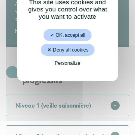
This site uses cookies and
Aidez-nous à la compléter en nous envoyant
gives you control over what
vos suggestions à
you want to activate
communication@saintsebastien.fr
Merci pour votre contribution.
OK, accept all
Deny all cookies
Personalize
Quatre niveaux d’alerte
progressifs
Niveau 1 (veille saisonnière)