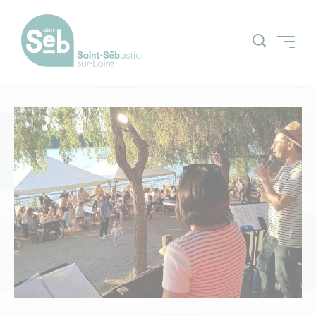
Accueil
Découvrir la ville
Grands projets
Actualités
Espace Citoyens
Nos grands
(Guichetnumerik)
évènements
Agenda