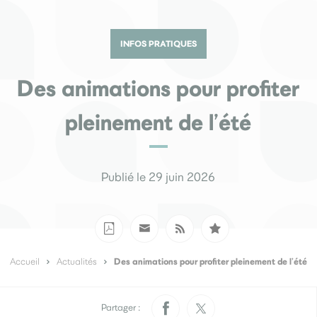
Pratique
Rendez-vous papiers
Élections
d’identité
INFOS PRATIQUES
Quotidien
Des animations pour profiter
Développement
pleinement de l’été
Déchets
durable
La Ville
Publié le 29 juin 2026
Menus scolaires
L’accueil de loisirs
Culture
Des animations pour profiter pleinement de l’été
Accueil
Actualités
Je participe
Sourds et
Saint-Seb’ le mag
malentendants
Partager :