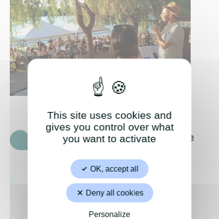
This site uses cookies and
gives you control over what
Le Centre Socioculturel de
you want to activate
La Fontaine
OK, accept all
Deny all cookies
Personalize