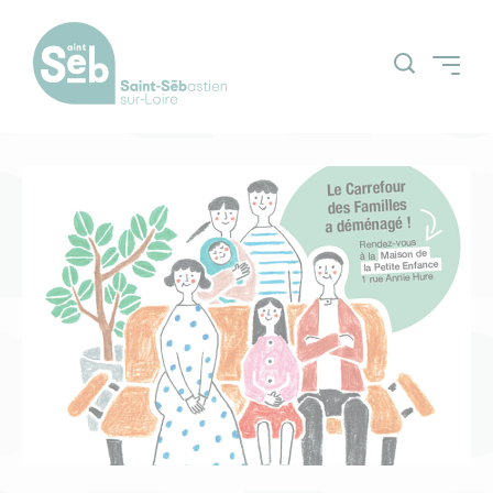
Accueil
Découvrir la ville
Grands projets
Actualités
Espace Citoyens
Nos grands
(Guichetnumerik)
évènements
Agenda