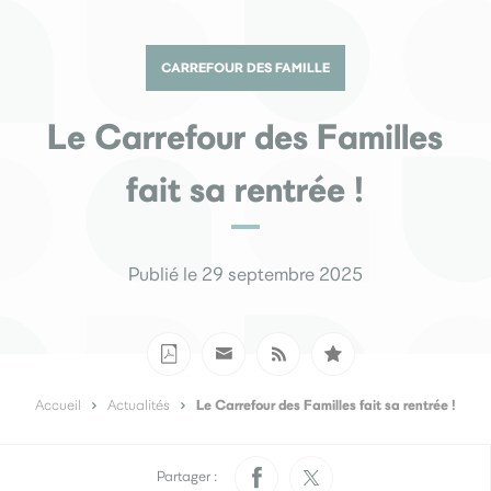
Pratique
Rendez-vous papiers
Élections
d’identité
CARREFOUR DES FAMILLE
Quotidien
Le Carrefour des Familles
Développement
fait sa rentrée !
Déchets
durable
La Ville
Publié le 29 septembre 2025
Menus scolaires
L’accueil de loisirs
Culture
Le Carrefour des Familles fait sa rentrée !
Accueil
Actualités
Je participe
Sourds et
Saint-Seb’ le mag
malentendants
Partager :