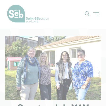
Accueil
Découvrir la ville
Grands projets
Actualités
Espace Citoyens
Nos grands
(Guichetnumerik)
évènements
Agenda