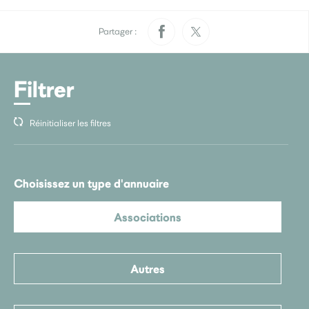
Pratique
Rendez-vous papiers
Élections
d’identité
Partager :
Quotidien
Filtrer
Développement
Déchets
durable
Réinitialiser les filtres
La Ville
Choisissez un type d'annuaire
Menus scolaires
L’accueil de loisirs
Culture
Associations
Autres
Je participe
Sourds et
Saint-Seb’ le mag
malentendants