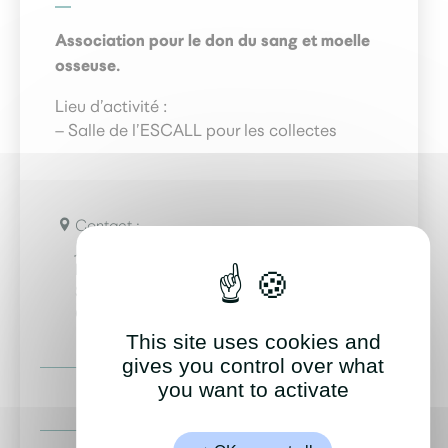
Association pour le don du sang et moelle
osseuse.
Lieu d’activité :
– Salle de l’ESCALL pour les collectes
Contact :
Jean-Yves Clairet
Donneurs de sang bénévoles de Saint-
Sébastien, Basse-Goulaine, Haute-
Goulaine
This site uses cookies and
gives you control over what
you want to activate
06 41 89 03 63