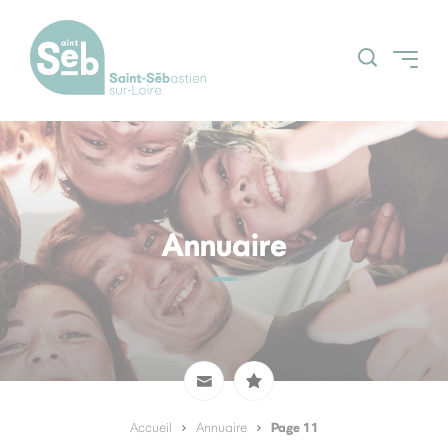
Accueil
Découvrir la ville
Grands projets
Annuaire
Actualités
Espace Citoyens
Nos grands
(Guichetnumerik)
évènements
Agenda
Page 11
Accueil
Annuaire