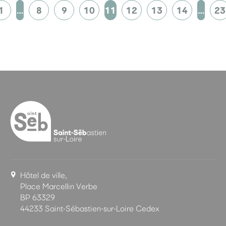
1
…
8
9
10
11
12
13
14
…
23
Hôtel de ville,
Place Marcellin Verbe
BP 63329
44233 Saint-Sébastien-sur-Loire Cedex