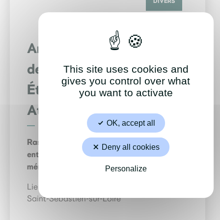
DIVERS
Patriotisme
Amicale Départementale
des Anciens de la Légion
This site uses cookies and
gives you control over what
Étrangère de Loire-
you want to activate
Atlantique (ADALE44)
OK, accept all
Rassemblement d’anciens légionnaires pour
Deny all cookies
entretenir l’amitié et favoriser le devoir de
mémoire
Personalize
Lieu d’activité :
Saint-Sébastien-sur-Loire