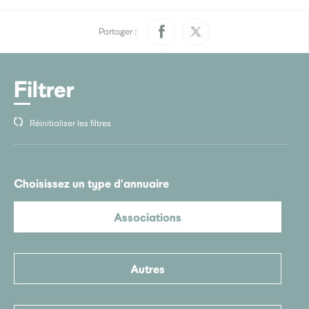
Pratique
Rendez-vous papiers
Élections
d’identité
Partager :
Quotidien
Filtrer
Développement
Déchets
durable
Réinitialiser les filtres
La Ville
Choisissez un type d'annuaire
Menus scolaires
L’accueil de loisir
Culture
Associations
Autres
Je participe
Sourds et
Saint-Seb’ le mag
malentendants