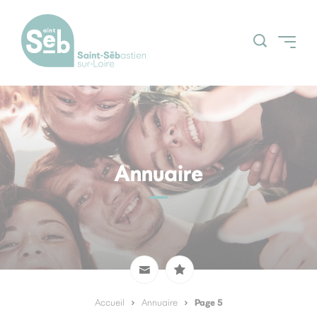
Accueil
Découvrir la ville
Grands projets
Annuaire
Actualités
Espace Citoyens
Nos grands
(Guichetnumerik)
évènements
Agenda
Page 5
Accueil
Annuaire