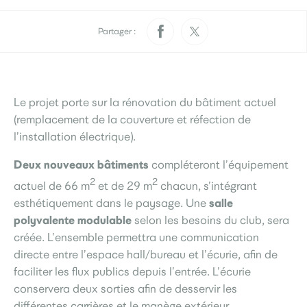
Pratique
Rendez-vous papiers
Élections
d’identité
Partager :
Quotidien
Le projet porte sur la rénovation du bâtiment actuel
Développement
Déchets
durable
(remplacement de la couverture et réfection de
l’installation électrique).
La Ville
Deux nouveaux bâtiments
compléteront l’équipement
2
2
actuel de 66 m
et de 29 m
chacun, s’intégrant
Menus scolaires
L’accueil de loisirs
salle
esthétiquement dans le paysage. Une
Culture
polyvalente modulable
selon les besoins du club, sera
créée. L’ensemble permettra une communication
directe entre l’espace hall/bureau et l’écurie, afin de
faciliter les flux publics depuis l’entrée. L’écurie
Je participe
Sourds et
conservera deux sorties afin de desservir les
Saint-Seb’ le mag
malentendants
différentes carrières et le manège extérieur.