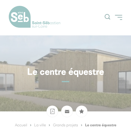
Accueil
Découvrir la ville
Grands projets
Le centre équestre
Actualités
Espace Citoyens
Nos grands
(Guichetnumerik)
évènements
Agenda
Le centre équestre
Accueil
La ville
Grands projets