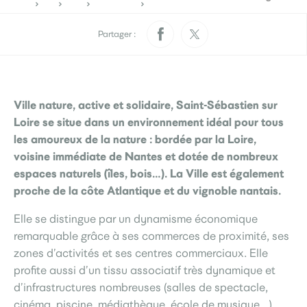
Pratique
Rendez-vous papiers
Élections
d’identité
Partager :
Quotidien
Ville nature, active et solidaire, Saint-Sébastien sur
Développement
Déchets
durable
Loire se situe dans un environnement idéal pour tous
les amoureux de la nature : bordée par la Loire,
La Ville
voisine immédiate de Nantes et dotée de nombreux
espaces naturels (îles, bois…). La Ville est également
proche de la côte Atlantique et du vignoble nantais.
Menus scolaires
L’accueil de loisirs
Culture
Elle se distingue par un dynamisme économique
remarquable grâce à ses commerces de proximité, ses
zones d’activités et ses centres commerciaux. Elle
profite aussi d’un tissu associatif très dynamique et
Je participe
Sourds et
d’infrastructures nombreuses (salles de spectacle,
Saint-Seb’ le mag
malentendants
cinéma, piscine, médiathèque, école de musique…).