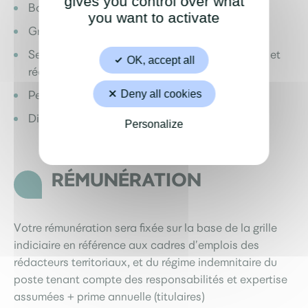
gives you control over what
Bon relationnel et sens du travail en équipe
you want to activate
Grande rigueur et autonomie
Sens de l’organisation, capacité d’anticipation et
OK, accept all
réactivité
Permis B exigé
Deny all cookies
Disponibilités soirs, week-end et jours fériés
Personalize
RÉMUNÉRATION
Votre rémunération sera fixée sur la base de la grille
indiciaire en référence aux cadres d’emplois des
rédacteurs territoriaux, et du régime indemnitaire du
poste tenant compte des responsabilités et expertise
assumées + prime annuelle (titulaires)