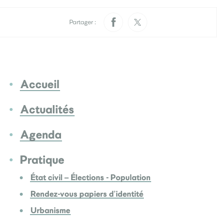
Pratique
Rendez-vous papiers
Élections
d’identité
Partager :
Quotidien
Développement
Déchets
Accueil
durable
La Ville
Actualités
Agenda
Menus scolaires
L’accueil de loisirs
Culture
Pratique
État civil – Élections - Population
Je participe
Rendez-vous papiers d’identité
Sourds et
Saint-Seb’ le mag
malentendants
Urbanisme