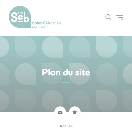
Accueil
Découvrir la ville
Grands projets
Plan du site
Actualités
Espace Citoyens
Nos grands
(Guichetnumerik)
évènements
Agenda
Accueil