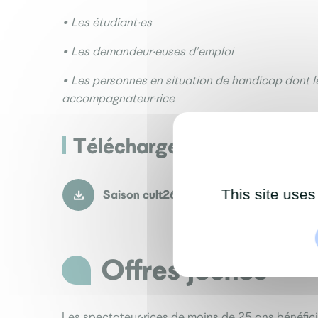
• Les étudiant·es
• Les demandeur·euses d’emploi
• Les personnes en situation de handicap dont le
accompagnateur·rice
Télécharger son bulletin 
This site uses
Saison cult26-27_BULLETIN ABONN
Offres jeunes
Les spectateur·rices de moins de 25 ans bénéficie