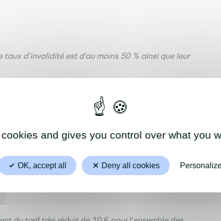
 taux d’invalidité est d’au moins 50 % ainsi que leur
d'abonnement
 cookies and gives you control over what you w
EMENT
| pdf | 204.04 Ko
OK, accept all
Deny all cookies
Personaliz
nt du tarif très réduit de 10 € pour l’ensemble des