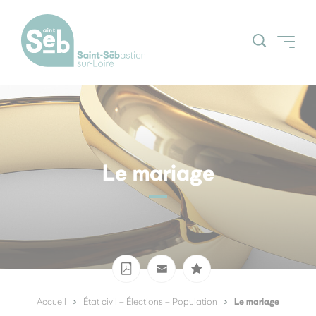
Accueil
Découvrir la ville
Grands projets
Le mariage
Actualités
Espace Citoyens
Nos grands
(Guichetnumerik)
évènements
Agenda
Le mariage
Accueil
État civil – Élections – Population