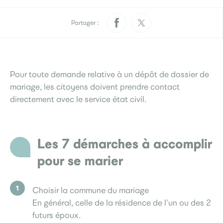
Pratique
Rendez-vous papiers
Élections
d’identité
Partager :
Quotidien
Pour toute demande relative à un dépôt de dossier de
Développement
Déchets
durable
mariage, les citoyens doivent prendre contact
directement avec le service état civil.
La Ville
Les 7 démarches à accomplir
Menus scolaires
L’accueil de loisirs
Culture
pour se marier
Choisir la commune du mariage
Je participe
En général, celle de la résidence de l’un ou des 2
Sourds et
Saint-Seb’ le mag
malentendants
futurs époux.