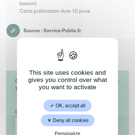
besoin).
Cette publication dure 10 jours.
Source : Service-Public.fr
This site uses cookies and
gives you control over what
Cette page a-t-elle répondu à vos attentes
you want to activate
?
Oui
Non
OK, accept all
CAPTCHA
Deny all cookies
Personalize