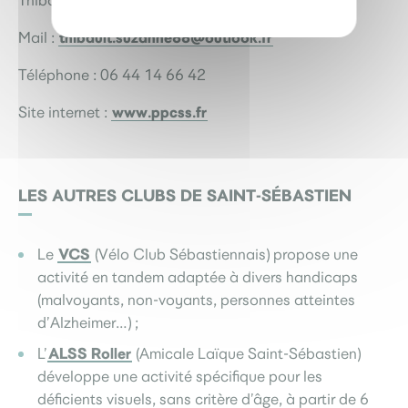
Thibault SUZANNE
thibault.suzanne88@outlook.fr
Mail :
Téléphone : 06 44 14 66 42
www.ppcss.fr
Site internet :
LES AUTRES CLUBS DE SAINT-SÉBASTIEN
VCS
Le
(Vélo Club Sébastiennais) propose une
activité en tandem adaptée à divers handicaps
(malvoyants, non-voyants, personnes atteintes
d’Alzheimer…) ;
ALSS Roller
L’
(Amicale Laïque Saint-Sébastien)
développe une activité spécifique pour les
déficients visuels, sans critère d’âge, à partir de 6