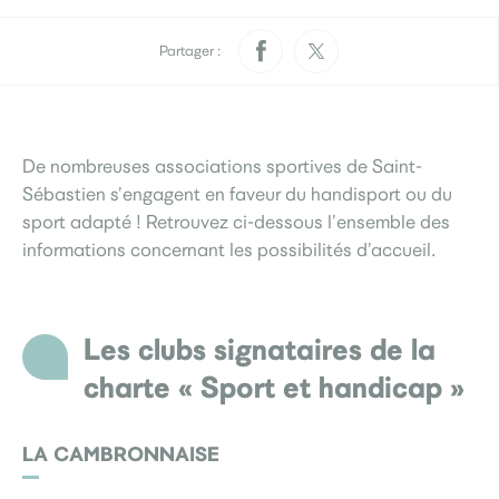
Pratique
Rendez-vous papiers
Élections
d’identité
Partager :
Quotidien
De nombreuses associations sportives de Saint-
Développement
Déchets
durable
Sébastien s’engagent en faveur du handisport ou du
sport adapté ! Retrouvez ci-dessous l’ensemble des
La Ville
informations concernant les possibilités d’accueil.
Menus scolaires
L’accueil de loisirs
Culture
Les clubs signataires de la
charte « Sport et handicap »
Je participe
LA CAMBRONNAISE
Sourds et
Saint-Seb’ le mag
malentendants