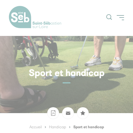
Accueil
Découvrir la ville
Grands projets
Sport et handicap
Actualités
Espace Citoyens
Nos grands
(Guichetnumerik)
évènements
Agenda
Sport et handicap
Accueil
Handicap