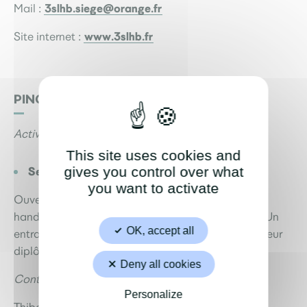
3slhb.siege@orange.fr
Mail :
www.3slhb.fr
Site internet :
PING-PONG CLUB DE SAINT-SÉBASTIEN
Activités proposées
This site uses cookies and
gives you control over what
Section handisport
you want to activate
Ouvertes à toutes les personnes porteuses de
handicap à l’exception des déficiences visuelles. Un
OK, accept all
entrainement par semaine, encadré par un entraineur
diplômé.
Deny all cookies
Contact et renseignements
Personalize