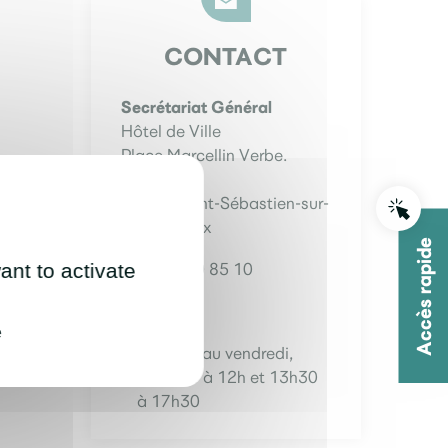
CONTACT
Secrétariat Général
Hôtel de Ville
Place Marcellin Verbe.
BP 63 329
44233 Saint-Sébastien-sur-
Loire Cedex
Accès rapide
ant to activate
02 40 80 85 10
Écrire
e
Du lundi au vendredi,
de 8h30 à 12h et 13h30
à 17h30