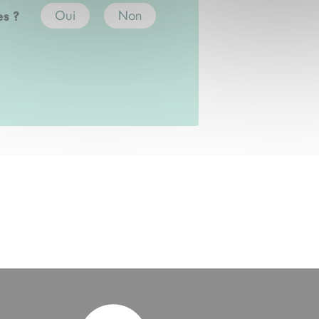
es ?
Oui
Non