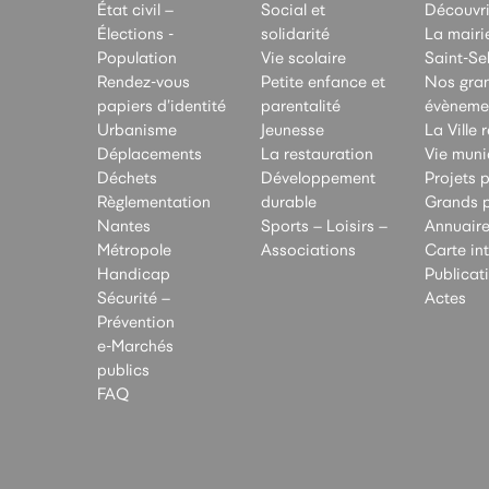
État civil –
Social et
Découvrir
Élections -
solidarité
La mairi
Population
Vie scolaire
Saint-Se
Rendez-vous
Petite enfance et
Nos gra
papiers d’identité
parentalité
évèneme
Urbanisme
Jeunesse
La Ville 
Déplacements
La restauration
Vie muni
Déchets
Développement
Projets p
Règlementation
durable
Grands p
Nantes
Sports – Loisirs –
Annuair
Métropole
Associations
Carte in
Handicap
Publicat
Sécurité –
Actes
Prévention
e-Marchés
publics
FAQ