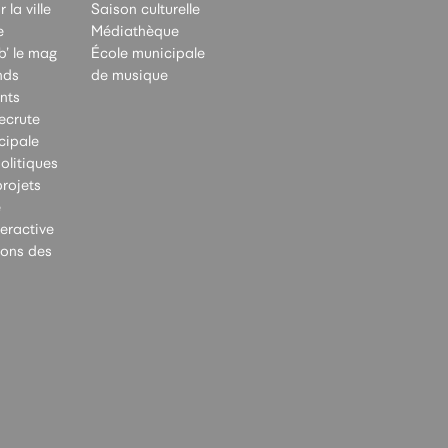
 la ville
Saison culturelle
e
Médiathèque
b’ le mag
École municipale
nds
de musique
nts
recrute
cipale
olitiques
rojets
e
teractive
ions des