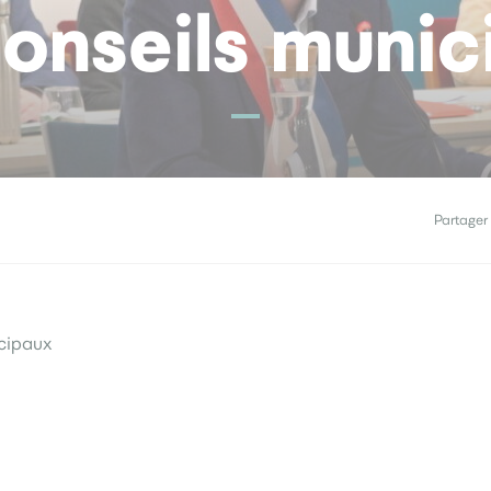
onseils muni
Partager 
icipaux